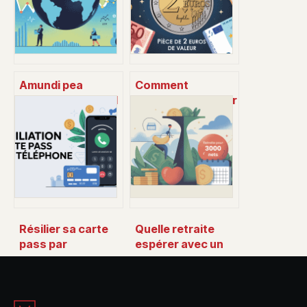
Amundi pea
Comment
monde msci world
connaître la valeur
ucits etf : le guide
d’une pièce de 2
complet pour
euros : le guide
investir
clair pour débuter
globalement
Résilier sa carte
Quelle retraite
pass par
espérer avec un
téléphone : le
salaire de 3000
guide pratique
euros net
pour aller vite