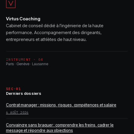
CV
Lean Six Sigma,
Lean 4.0 : quelle
approche choisir ?
Virtus Coaching
Cabinet de conseil dédié à l'ingénierie de la haute
performance. Accompagnement des dirigeants,
entrepreneurs et athlètes de haut niveau.
INSTRUMENT · 04
Paris · Genève · Lausanne
SEC-01
Derniers dossiers
Contrat manager : missions, risques, compétences et salaire
6 AOÛT 2026
Convaincre sans braquer : comprendre les freins, cadrer le
message et répondre aux objections