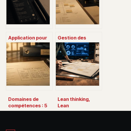
Application pour
Gestion des
s’organiser : 4
parties prenantes
outils pour
: la matrice
reprendre le
pouvoir/intérêt et
contrôle de votre
4 étapes pour
temps
sécuriser votre
projet
Domaines de
Lean thinking,
compétences : 5
Lean
piliers pour
management,
structurer son
Lean
expertise et son
manufacturing,