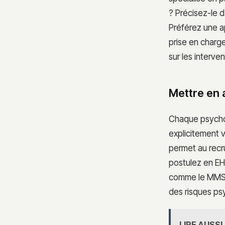
? Précisez-le 
Préférez une ap
prise en charg
sur les interve
Mettre en a
Chaque psychol
explicitement 
permet au recru
postulez en EH
comme le MMSE 
des risques ps
LIRE AUSSI