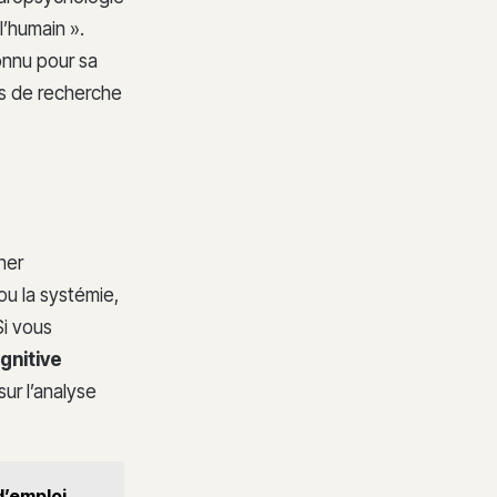
l’humain ».
onnu pour sa
rs de recherche
ner
u la systémie,
Si vous
gnitive
ur l’analyse
d’emploi