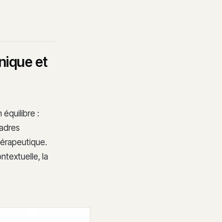
nique et
équilibre :
cadres
thérapeutique.
ntextuelle, la