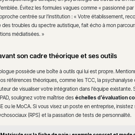
d’emblée. Évitez les formules vagues comme « passionné par 
proche centrée sur l’institution : « Votre établissement, rec
e des troubles du spectre autistique, fait écho à mon parcou
ntions médiatisées. »
vant son cadre théorique et ses outils
ogue possède une boîte à outils qui lui est propre. Mention
vos références théoriques, comme les TCC, la psychanalyse o
teur de visualiser votre intégration dans l’équipe existante. 
PAD, soulignez votre maîtrise des
échelles d’évaluation co
ou le MoCA. Si vous visez un poste en entreprise, insistez s
ychosociaux (RPS) et la passation de tests de personnalité.
Matricule sur la fiche de paie : exemple concret et mode 