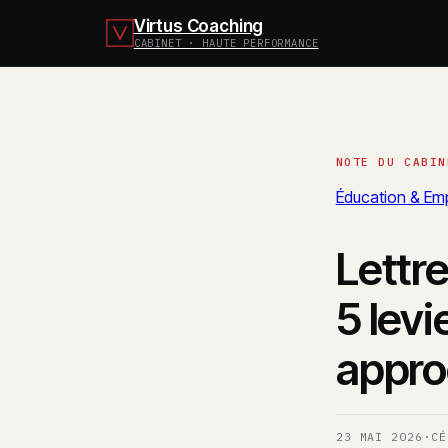
Virtus Coaching
CABINET · HAUTE PERFORMANCE
Éducation & Emp
Lettr
5 levi
appro
23 MAI 2026
·
CÉ