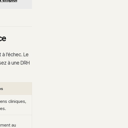
ce
 à l’échec. Le
ssez à une DRH
es
ens cliniques,
es.
ement au