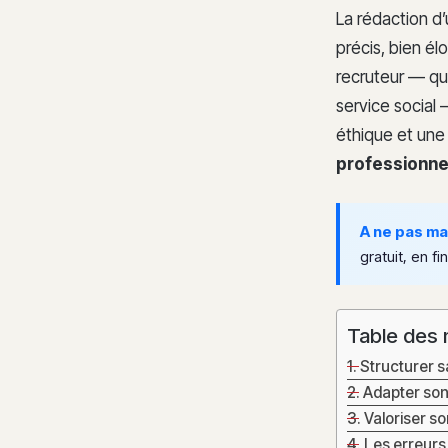
La rédaction d
précis, bien é
recruteur — qu’
service social
éthique et une 
professionne
A ne pas m
gratuit, en fin
Table des 
Structurer s
Adapter son
Valoriser s
Les erreurs