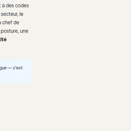
t à des codes
secteur, le
u chef de
 posture, une
ité
ogue
— c’est