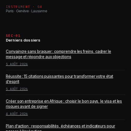
INSTRUMENT · 04
Paris · Genève · Lausanne
SEC-01
Derniers dossiers
Convaincre sans braquer : comprendre les freins, cadrer le
message et répondre aux objections
5 AOÛT 2026
Réussite : 15 citations puissantes pour transformer votre état
d’esprit
5 AOÛT 2026
Créer son entreprise en Afrique : choisir le bon pays, le visa et les
risques avant de signer
4 AOÛT 2026
Plan d’action : responsabilités, échéances et indicateurs pour