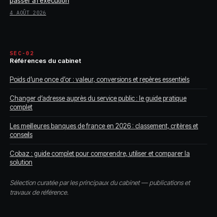
passer à l’exécution
4 AOÛT 2026
SEC-02
Références du cabinet
Poids d’une once d’or : valeur, conversions et repères essentiels
Changer d’adresse auprès du service public : le guide pratique
complet
Les meilleures banques de france en 2026 : classement, critères et
conseils
Cobaz : guide complet pour comprendre, utiliser et comparer la
solution
Sélection curatée par les principaux du cabinet — publications et
travaux de référence.