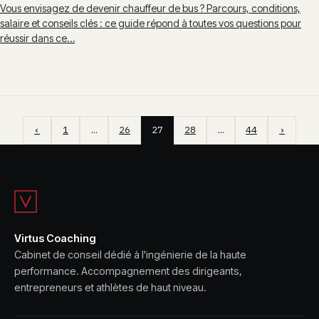
Vous envisagez de devenir chauffeur de bus ? Parcours, conditions,
salaire et conseils clés : ce guide répond à toutes vos questions pour
réussir dans ce…
‹
1
…
26
27
28
…
44
›
Virtus Coaching
Cabinet de conseil dédié à l'ingénierie de la haute
performance. Accompagnement des dirigeants,
entrepreneurs et athlètes de haut niveau.