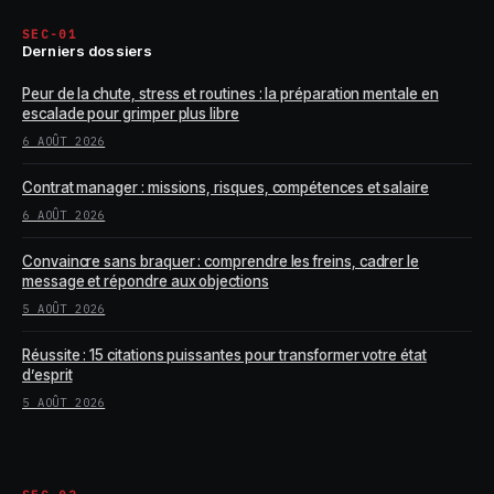
SEC-01
Derniers dossiers
Peur de la chute, stress et routines : la préparation mentale en
escalade pour grimper plus libre
6 AOÛT 2026
Contrat manager : missions, risques, compétences et salaire
6 AOÛT 2026
Convaincre sans braquer : comprendre les freins, cadrer le
message et répondre aux objections
5 AOÛT 2026
Réussite : 15 citations puissantes pour transformer votre état
d’esprit
5 AOÛT 2026