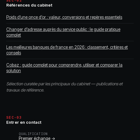
SEC-02
Références du cabinet
Poids d’une once d’or : valeur, conversions et repères essentiels
Changer d’adresse auprès du service public : le guide pratique
complet
Les meilleures banques de france en 2026 : classement, critères et
conseils
Cobaz : guide complet pour comprendre, utiliser et comparer la
solution
Sélection curatée par les principaux du cabinet — publications et
travaux de référence.
SEC-03
Entrer en contact
QUALIFICATION
Premier échange →