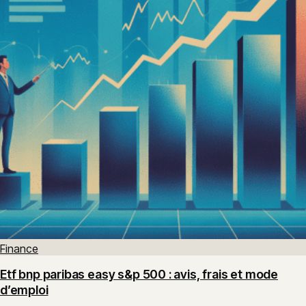
Finance
Etf bnp paribas easy s&p 500 : avis, frais et mode
d’emploi