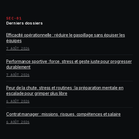
SEC-01
Derniers dossiers
Efficacité opérationnelle : réduire le gaspillage sans épuiser les
équipes
7 AOÛT 2026
Performance sportive : force, stress et geste juste pour progresser
durablement
7 AOÛT 2026
Peur de la chute, stress et routines : la préparation mentale en
escalade pour grimper plus libre
6 AOÛT 2026
Contrat manager : missions, risques, compétences et salaire
6 AOÛT 2026