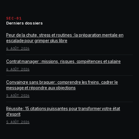
SEC-01
Derniers dossiers
Peur de la chute, stress et routines : la préparation mentale en
escalade pour grimper plus libre
6 AOÛT 2026
Contrat manager : missions, risques, compétences et salaire
6 AOÛT 2026
Convaincre sans braquer : comprendre les freins, cadrer le
message et répondre aux objections
5 AOÛT 2026
Réussite : 15 citations puissantes pour transformer votre état
d’esprit
5 AOÛT 2026