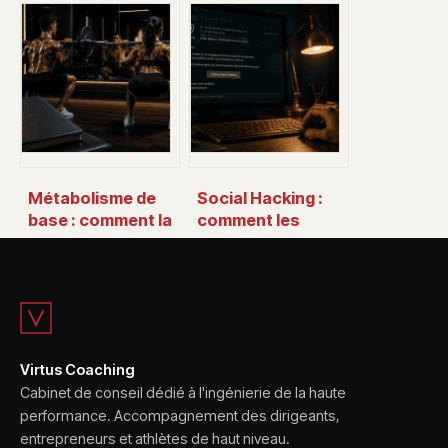
utiliser ce sigle et
authentification :
éviter les
accès, sécurité et
confusions
solutions aux
problèmes
Métabolisme de
Social Hacking :
base : comment la
comment les
musculation
pirates exploitent
transforme votre
vos biais cognitifs
dépense
pour vous
énergétique au
manipuler
repos
Virtus Coaching
Cabinet de conseil dédié à l'ingénierie de la haute
performance. Accompagnement des dirigeants,
entrepreneurs et athlètes de haut niveau.