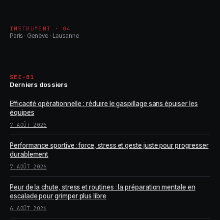
INSTRUMENT · 04
Paris · Genève · Lausanne
SEC-01
Derniers dossiers
Efficacité opérationnelle : réduire le gaspillage sans épuiser les
équipes
7 AOÛT 2026
Performance sportive : force, stress et geste juste pour progresser
durablement
7 AOÛT 2026
Peur de la chute, stress et routines : la préparation mentale en
escalade pour grimper plus libre
6 AOÛT 2026