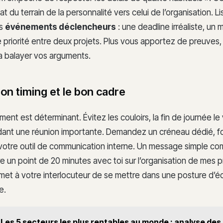
t du terrain de la personnalité vers celui de l’organisation. Li
es
événements déclencheurs
: une deadline irréaliste, un 
e priorité entre deux projets. Plus vous apportez de preuves,
 balayer vos arguments.
bon timing et le bon cadre
ent est déterminant. Évitez les couloirs, la fin de journée le
ant une réunion importante. Demandez un créneau dédié, f
a votre outil de communication interne. Un message simple c
ire un point de 20 minutes avec toi sur l’organisation de mes pr
rmet à votre interlocuteur de se mettre dans une posture d’é
e.
Les 5 secteurs les plus rentables au monde : analyse de