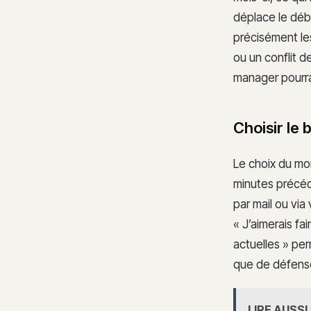
déplace le déba
précisément l
ou un conflit d
manager pourra
Choisir le 
Le choix du mom
minutes précéd
par mail ou vi
« J’aimerais fa
actuelles » pe
que de défens
LIRE AUSSI