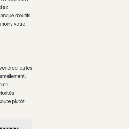
stez
manque d’outils
 moins votre
 vendredi ou les
ormellement,
omme
iorités
coute plutôt
s modèles