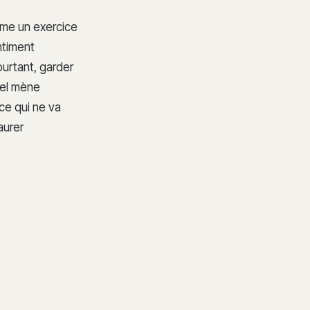
mme un exercice
entiment
ourtant, garder
nel mène
ce qui ne va
aurer