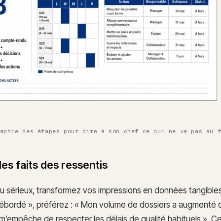
aphie des étapes pour dire à son chef ce qui ne va pas au 
les faits des ressentis
au sérieux, transformez vos impressions en données tangibles
 débordé », préférez : « Mon volume de dossiers a augmenté
i m’empêche de respecter les délais de qualité habituels ». 