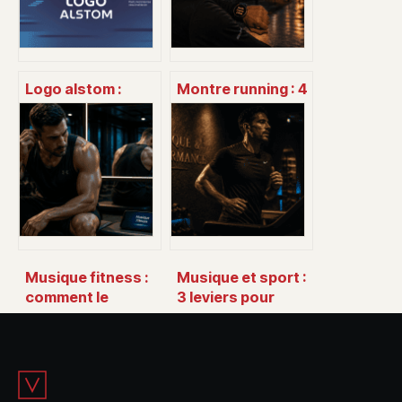
Logo alstom :
Montre running : 4
histoire, sens et
critères
usages d’un
techniques pour
symbole industriel
rentabiliser votre
investissement
Musique fitness :
Musique et sport :
comment le
3 leviers pour
rythme
booster vos
transforme votre
performances
performance
avec le bon BPM
physique ?