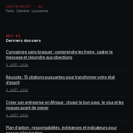
INSTRUMENT · 04
Paris · Genève · Lausanne
SEC-01
Derniers dossiers
Convaincre sans braquer : comprendre les freins, cadrer le
message et répondre aux objections
5 AOÛT 2026
Réussite : 15 citations puissantes pour transformer votre état
d’esprit
5 AOÛT 2026
Créer son entreprise en Afrique : choisir le bon pays, le visa et les
risques avant de signer
4 AOÛT 2026
Plan d’action : responsabilités, échéances et indicateurs pour
passer à l’exécution