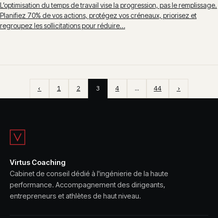
L’optimisation du temps de travail vise la progression, pas le remplissage.
Planifiez 70% de vos actions, protégez vos créneaux, priorisez et
regroupez les sollicitations pour réduire…
‹
1
2
3
4
…
44
›
Virtus Coaching
Cabinet de conseil dédié à l'ingénierie de la haute
performance. Accompagnement des dirigeants,
entrepreneurs et athlètes de haut niveau.