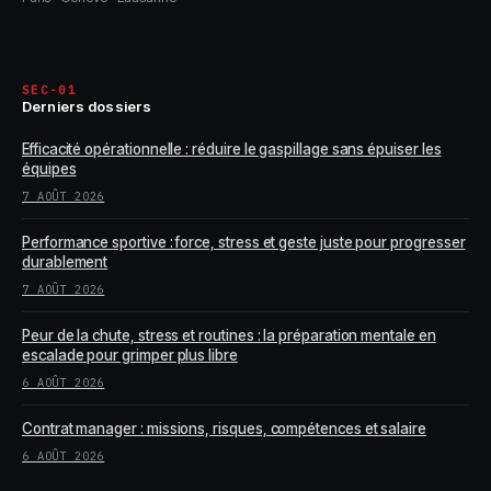
SEC-01
Derniers dossiers
Efficacité opérationnelle : réduire le gaspillage sans épuiser les
équipes
7 AOÛT 2026
Performance sportive : force, stress et geste juste pour progresser
durablement
7 AOÛT 2026
Peur de la chute, stress et routines : la préparation mentale en
escalade pour grimper plus libre
6 AOÛT 2026
Contrat manager : missions, risques, compétences et salaire
6 AOÛT 2026