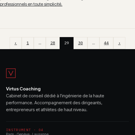
professionnels en toute simplicité.
‹
1
…
28
29
30
…
44
›
Virtus Coaching
Cabinet de conseil dédié à l'ingénierie de la haute
performance. Accompagnement des dirigeants,
entrepreneurs et athlètes de haut niveau.
INSTRUMENT · 04
Paris · Genève · Lausanne