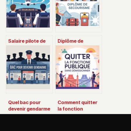
Salaire pilote de
Diplôme de
ligne : combien
secourisme :
gagne vraiment un
formations,
commandant de
obligations et
bord ?
choix du bon
cursus
Quel bac pour
Comment quitter
devenir gendarme
la fonction
: le guide clair pour
publique sans
faire le bon choix
démissionner en
limitant les