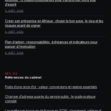
Réussite : 15 citations puissantes pour transformer votre état
d’esprit
5 AOÛT 2026
Créer son entreprise en Afrique : choisir le bon pays, le visa et les
risques avant de signer
4 AOÛT 2026
Plan d’action : responsabilités, échéances et indicateurs pour
passer à l’exécution
4 AOÛT 2026
SEC-02
Références du cabinet
Poids d’une once d’or : valeur, conversions et repères essentiels
Changer d’adresse auprès du service public : le guide pratique
complet
Les meilleures banques de france en 2026 : classement, critères et